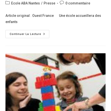
de
publiée :
Post
Commentaires
Ecole ABA Nantes
/
Presse
0 commentaire
la
category:
de
publication :
la
Article original : Ouest France Une école accueillera des
publication :
enfants
Ouest
Continuer La Lecture
France
:
Une
École
Accueillera
Des
Enfants
Autistes