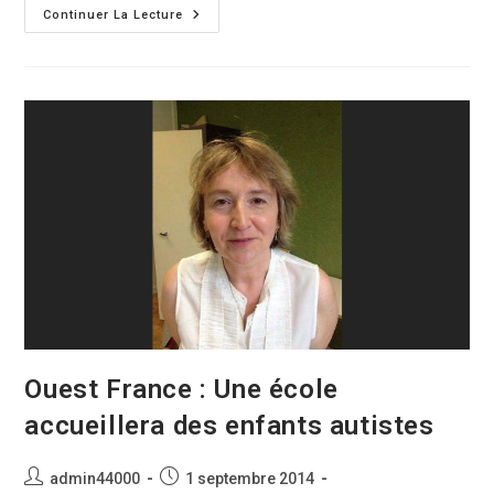
AFCA-
Continuer La Lecture
MAE
:
Nantes
:
Ouverture
D’une
École
Spécialisée
Pour
Enfants
Autistes
Ouest France : Une école
accueillera des enfants autistes
Auteur/autrice
Publication
admin44000
1 septembre 2014