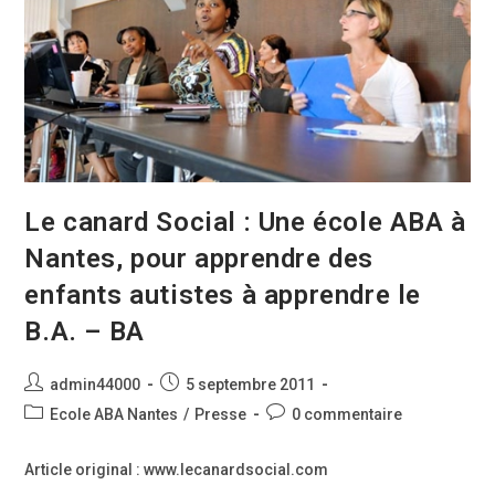
Le canard Social : Une école ABA à
Nantes, pour apprendre des
enfants autistes à apprendre le
B.A. – BA
Auteur/autrice
Publication
admin44000
5 septembre 2011
de
publiée :
Post
Commentaires
Ecole ABA Nantes
/
Presse
0 commentaire
la
category:
de
publication :
la
Article original : www.lecanardsocial.com
publication :