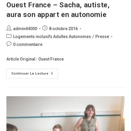
Ouest France – Sacha, autiste,
aura son appart en autonomie
Auteur/autrice
Publication
admin44000
8 octobre 2016
de
publiée :
Post
Logements inclusifs Adultes Autonomes
/
Presse
la
category:
Commentaires
0 commentaire
publication :
de
la
Article Original : Ouest France
publication :
Ouest
Continuer La Lecture
France
–
Sacha,
Autiste,
Aura
Son
Appart
En
Autonomie