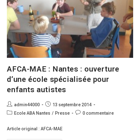
AFCA-MAE : Nantes : ouverture
d’une école spécialisée pour
enfants autistes
Auteur/autrice
Publication
admin44000
13 septembre 2014
de
publiée :
Post
Commentaires
Ecole ABA Nantes
/
Presse
0 commentaire
la
category:
de
publication :
la
Article original : AFCA-MAE
publication :