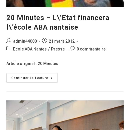
20 Minutes – L\’Etat financera
l\’école ABA nantaise
Auteur/autrice
Publication
admin44000
21 mars 2012
de
publiée :
Post
Commentaires
Ecole ABA Nantes
/
Presse
0 commentaire
la
category:
de
publication :
la
Article original : 20 Minutes
publication :
20
Continuer La Lecture
Minutes
–
L\’Etat
Financera
L\’école
ABA
Nantaise