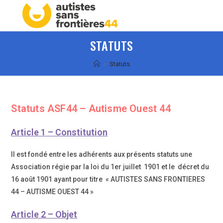
Skip
Menu
to
content
STATUTS
>
Statuts
Statuts ASF44 – Autisme Ouest 44
Article 1 – Constitution
Il est fondé entre les adhérents aux présents statuts une
Association régie par la loi du 1er juillet 1901 et le décret du
16 août 1901 ayant pour titre « AUTISTES SANS FRONTIERES
44 – AUTISME OUEST 44 »
Article 2 – Objet