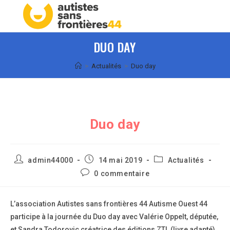
Skip
Menu
to
content
DUO DAY
>
Actualités
>
Duo day
Duo day
Auteur/autrice
Publication
Post
admin44000
14 mai 2019
Actualités
de
publiée :
category:
Commentaires
0 commentaire
la
de
publication :
la
publication :
L’association Autistes sans frontières 44 Autisme Ouest 44
participe à la journée du Duo day avec Valérie Oppelt, députée,
et Sandra Todorovic créatrice des éditions ZTL (livre adapté).