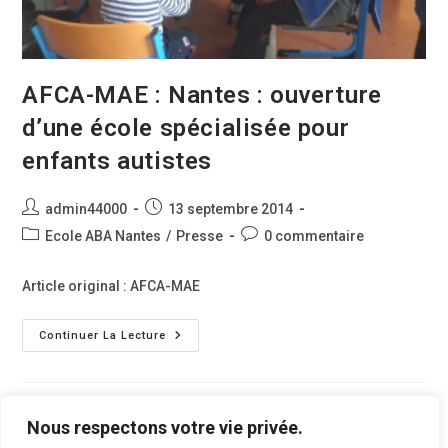
AFCA-MAE : Nantes : ouverture
d’une école spécialisée pour
enfants autistes
Auteur/autrice
Publication
admin44000
13 septembre 2014
de
publiée :
Post
Commentaires
Ecole ABA Nantes
/
Presse
0 commentaire
la
category:
de
publication :
la
Article original : AFCA-MAE
publication :
AFCA-
Continuer La Lecture
MAE
:
Nantes
:
Ouverture
D’une
Nous respectons votre vie privée.
École