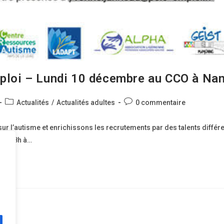
ploi – Lundi 10 décembre au CCO à Na
Post
Commentaires
Actualités
/
Actualités adultes
0 commentaire
category:
de
la
r l’autisme et enrichissons les recrutements par des talents différe
publication :
 de 18h à…