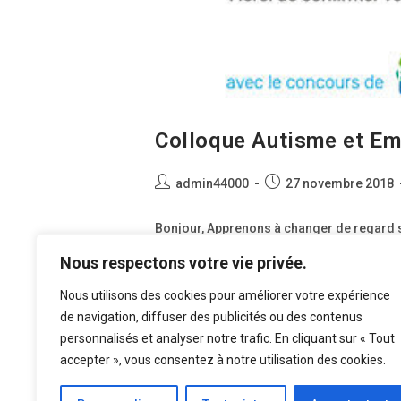
Colloque Autisme et Em
Auteur/autrice
Publication
admin44000
27 novembre 2018
de
publiée :
la
Bonjour, Apprenons à changer de regard su
publication :
donne rendez-vous le lundi 10 décembre
Nous respectons votre vie privée.
Colloque
Nous utilisons des cookies pour améliorer votre expérience
Continuer La Lecture
Autisme
de navigation, diffuser des publicités ou des contenus
Et
Emploi
personnalisés et analyser notre trafic. En cliquant sur « Tout
–
Lundi
accepter », vous consentez à notre utilisation des cookies.
10
Décembre
Au