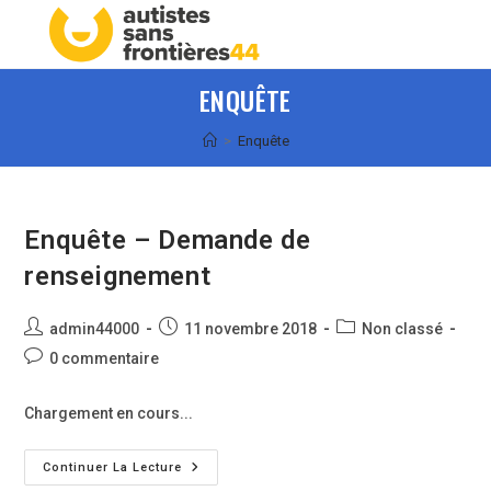
Skip
Menu
to
content
ENQUÊTE
>
Enquête
Enquête – Demande de
renseignement
Auteur/autrice
Publication
Post
admin44000
11 novembre 2018
Non classé
de
publiée :
category:
Commentaires
0 commentaire
la
de
publication :
la
Chargement en cours...
publication :
Enquête
Continuer La Lecture
–