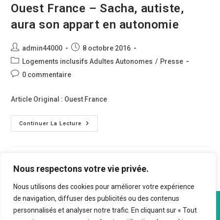
Ouest France – Sacha, autiste,
aura son appart en autonomie
Auteur/autrice
Publication
admin44000
8 octobre 2016
de
publiée :
Post
Logements inclusifs Adultes Autonomes
/
Presse
la
category:
Commentaires
0 commentaire
publication :
de
la
Article Original : Ouest France
publication :
Ouest
Continuer La Lecture
France
–
Sacha,
Autiste,
Aura
Son
Nous respectons votre vie privée.
Appart
En
Autonomie
Nous utilisons des cookies pour améliorer votre expérience
de navigation, diffuser des publicités ou des contenus
personnalisés et analyser notre trafic. En cliquant sur « Tout