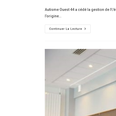
de
publiée :
la
Autisme Ouest 44 a cédé la gestion de l\'é
publication :
l’origine…
Ecole
Continuer La Lecture
ABA
Nantes